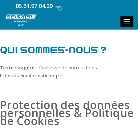
05.61.97.04.29
Toggl
QUI SOMMES-NOUS ?
Texte suggéré :
L’adresse de notre site est :
https://seimaformationbtp.fr.
Protection des données
personnelles & Politique
de Cookies